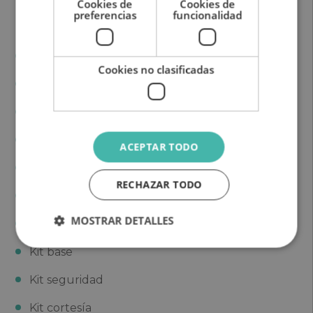
Cookies de
Cookies de
preferencias
funcionalidad
Equipamiento Incluido
A.A Cabina
Cookies no clasificadas
A.A Habítaculo
Calefacción
Frigorífico: 97
ACEPTAR TODO
Hornillos cocina: 3
RECHAZAR TODO
Fregadero
MOSTRAR DETALLES
WC y ducha
Kit base
Kit seguridad
Kit cortesía