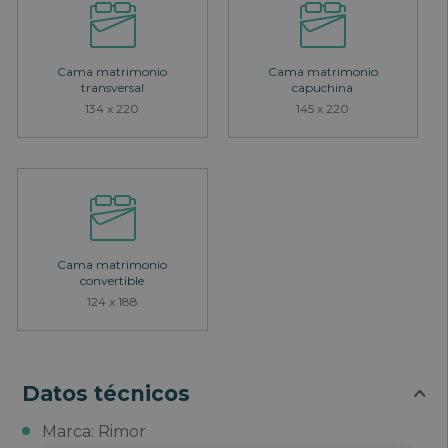
Cama matrimonio
Cama matrimonio
transversal
capuchina
134 x 220
145 x 220
Cama matrimonio
convertible
124 x 188
Datos técnicos
Marca: Rimor