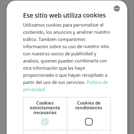
Mecánica: Renault
Ese sitio web utiliza cookies
Combustible: Diesel
Utilizamos cookies para personalizar el
SPANISH
Cambio: Manual
contenido, los anuncios y analizar nuestro
ENGLISH
tráfico. También compartimos
Ancho: 2.34 m
información sobre su uso de nuestro sitio
con nuestros socios de publicidad y
Alto: 3.06 m
análisis, quienes pueden combinarla con
Largo: 7.31 m
otra información que les haya
proporcionado o que hayan recopilado a
MMA: 3500 Kg
partir del uso de sus servicios.
Política de
privacidad
Tanque depósito: 100 L
Cookies
Cookies de
CV: 145
estrictamente
rendimiento
necesarias
Aguas Limpias: 20+65 L
Aguas residuales: 120 L