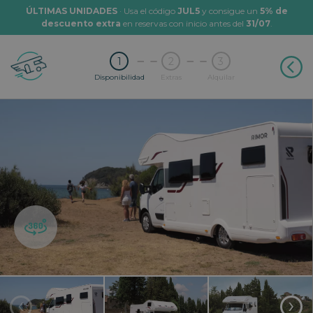
ÚLTIMAS UNIDADES
· Usa el código
JUL5
y consigue un
5% de
descuento extra
en reservas con inicio antes del
31/07
.
1
2
3
Disponibilidad
Extras
Alquilar
‹
›