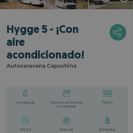
Hygge 5 - ¡Con
aire
acondicionado!
Autocaravana Capuchina
4+2 plazas
Cama matrimonio
731cm
transversal
145 CV
Manual
Consultar