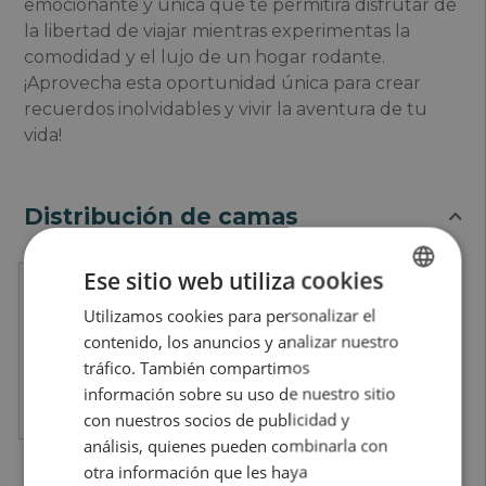
emocionante y única que te permitirá disfrutar de
la libertad de viajar mientras experimentas la
comodidad y el lujo de un hogar rodante.
¡Aprovecha esta oportunidad única para crear
recuerdos inolvidables y vivir la aventura de tu
vida!
Distribución de camas
Ese sitio web utiliza cookies
Utilizamos cookies para personalizar el
SPANISH
contenido, los anuncios y analizar nuestro
ENGLISH
tráfico. También compartimos
Literas
Cama matrimonio
capuchina
información sobre su uso de nuestro sitio
4 literas de: 78 x 200
780x200
con nuestros socios de publicidad y
análisis, quienes pueden combinarla con
otra información que les haya