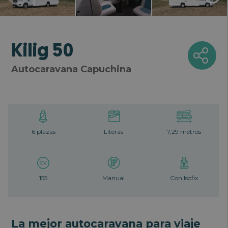
Responsable: NAUTICA Y CARAVANING ORLY S.L.;
Finalidad: Gestionar el alta del usuario en nuestra
newsletter. Una vez enviado el formulario el usuario
recibirá un correo electrónico con un enlace para
confirmar la suscripción; Legitimación: Consentimiento
Kilig 50
del usuario; Destinatarios: Solo se realizan cesiones si
existe una obligación legal; Derechos: Acceder, rectificar
Autocaravana Capuchina
y suprimir, así como otros derechos, como se indica en la
información adicional; Información Adicional: Puede
consultar la información completa de Protección de
Datos en nuestra
Política de Privacidad
.
6 plazas
Literas
7,29 metros
Quiero recibir la newsletter
155
Manual
Con Isofix
La mejor autocaravana para viaje