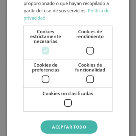
proporcionado o que hayan recopilado a
Datos técnicos
partir del uso de sus servicios.
Política de
privacidad
Marca: Rimor
Mecánica: Ford
Cookies
Cookies de
estrictamente
rendimiento
necesarias
Combustible: Diesel
Cambio: Manual
Cookies de
Cookies de
Ancho: 2.34 m
preferencias
funcionalidad
Alto: 3.04 m
Largo: 7.28 m
Cookies no clasificadas
MMA: 3300 Kg
Tanque depósito: 70 L
ACEPTAR TODO
CV: 155