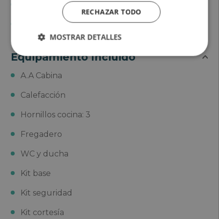
Aguas Limpias: 20+65 L
RECHAZAR TODO
Aguas residuales: 73 L
MOSTRAR DETALLES
Equipamiento Incluido
A.A Cabina
Calefacción
Hornillos cocina: 3
Fregadero
WC y ducha
Kit base
Kit seguridad
Kit cortesía