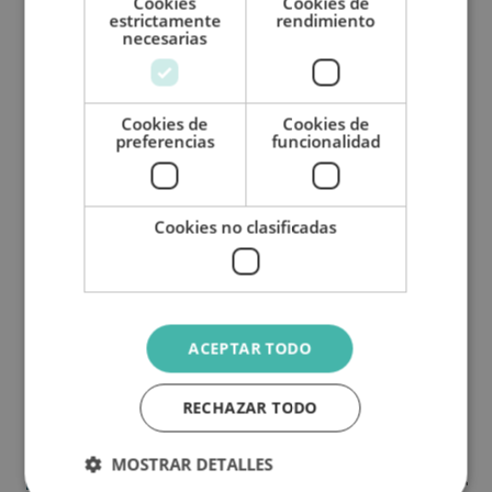
Cookies
Cookies de
estrictamente
rendimiento
necesarias
Cookies de
Cookies de
preferencias
funcionalidad
Cama matrimonio
Cama matrimonio
transversal
capuchina
134 x 220
145 x 220
Cookies no clasificadas
Cama matrimonio
ACEPTAR TODO
convertible
124 x 188
RECHAZAR TODO
MOSTRAR DETALLES
Datos técnicos