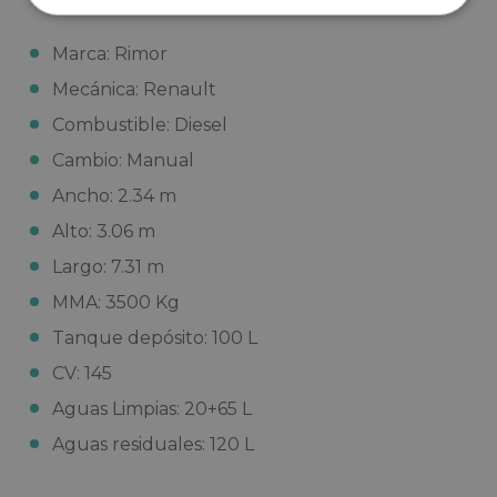
Marca: Rimor
Mecánica: Renault
Combustible: Diesel
Cambio: Manual
Ancho: 2.34 m
Alto: 3.06 m
Largo: 7.31 m
MMA: 3500 Kg
Tanque depósito: 100 L
CV: 145
Aguas Limpias: 20+65 L
Aguas residuales: 120 L