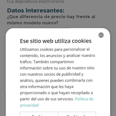
tus dispositivos electrónicos.
Datos interesantes:
¿Que diferencia de precio hay frente al
mismo modelo nuevo?
Comprar una autocaravana de ocasión supone
un ahorro de entre un 30 y un 35% frente a una
Ese sitio web utiliza cookies
autocaravana nueva.
Utilizamos cookies para personalizar el
SPANISH
contenido, los anuncios y analizar nuestro
ENGLISH
tráfico. También compartimos
Distribución de camas
información sobre su uso de nuestro sitio
con nuestros socios de publicidad y
análisis, quienes pueden combinarla con
otra información que les haya
proporcionado o que hayan recopilado a
partir del uso de sus servicios.
Política de
privacidad
Día
Noche