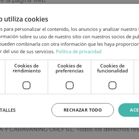
de la página web.
 web para transmitir, almacenar, divulgar, promove
b utiliza cookies
tro código informático, archivos o programas dise
s para personalizar el contenido, los anuncios y analizar nuestro
quier programa o equipo informático o de telecom
mación sobre su uso de nuestro sitio con nuestros socios de pub
s pueden combinarla con otra información que les haya proporci
Propiedad Industrial e Intelectual
r del uso de sus servicios.
Política de privacidad
 o como cesionaria, es titular de todos los derec
Cookies de
Cookies de
Cookies de
rendimiento
preferencias
funcionalidad
 de los elementos contenidos en la misma (a título
otipos, combinaciones de colores, estructura y dis
a su funcionamiento, acceso y uso, etc.).
ulos 8 y 32.1, párrafo segundo, de la Ley de Propi
TALLES
RECHAZAR TODO
ACE
ución y la comunicación pública, incluida su modal
 esta página web, con fines comerciales, en cualq
CA Y CARAVANING ORLY S.L. Todos los derechos re