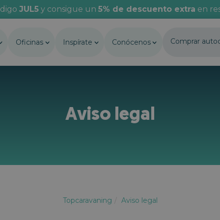
ódigo
JUL5
y consigue un
5% de descuento extra
en res
Comprar auto
Oficinas
Inspírate
Conócenos
Aviso legal
Topcaravaning
Aviso legal