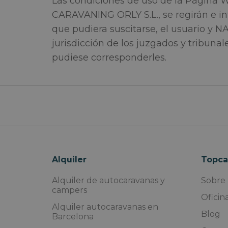
Las condiciones de uso de la Página W
CARAVANING ORLY S.L., se regirán e int
que pudiera suscitarse, el usuario y
jurisdicción de los juzgados y tribu
pudiese corresponderles.
Alquiler
Topca
Alquiler de autocaravanas y
Sobre 
campers
Oficin
Alquiler autocaravanas en
Blog
Barcelona