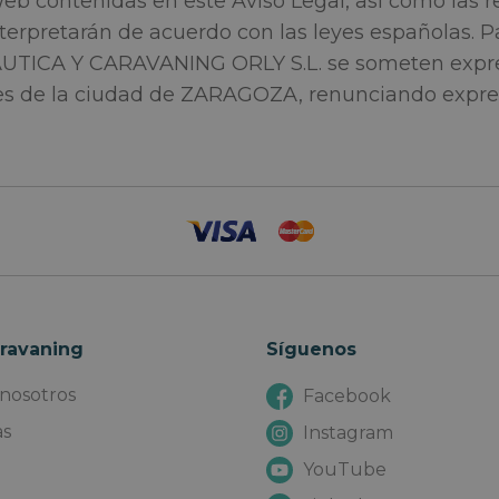
eb contenidas en este Aviso Legal, así como las r
erpretarán de acuerdo con las leyes españolas. Pa
 NAUTICA Y CARAVANING ORLY S.L. se someten exp
nales de la ciudad de ZARAGOZA, renunciando expr
ravaning
Síguenos
nosotros
Facebook
as
Instagram
YouTube