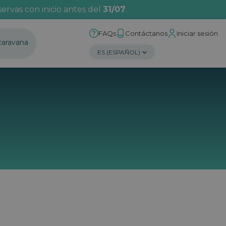
ervas con inicio antes del
31/07
.
FAQs
Contáctanos
Iniciar sesión
caravana