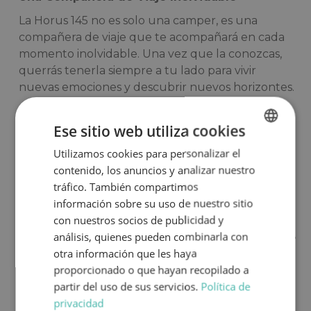
La Horus 145 no es solo una camper, es una
compañera de viaje que te acompañará en cada
momento inolvidable. Una vez que la conozcas,
querrás tenerla siempre a tu lado para vivir
nuevas emociones y descubrir nuevos horizontes.
¿Que diferencia de precio hay frente al
mismo modelo nuevo?
Ese sitio web utiliza cookies
Comprar una autocaravana de ocasión supone
Utilizamos cookies para personalizar el
SPANISH
un ahorro de entre un 30 y un 35% frente a una
contenido, los anuncios y analizar nuestro
ENGLISH
autocaravana nueva.
tráfico. También compartimos
información sobre su uso de nuestro sitio
con nuestros socios de publicidad y
Distribución de camas
análisis, quienes pueden combinarla con
otra información que les haya
proporcionado o que hayan recopilado a
partir del uso de sus servicios.
Política de
privacidad