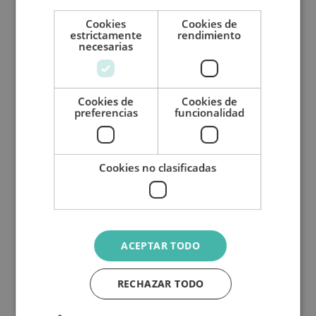
Cookies
Cookies de
estrictamente
rendimiento
necesarias
Día
Noche
Cookies de
Cookies de
preferencias
funcionalidad
Cama comedor central
Cama trasera superior
Cookies no clasificadas
115cm x 182cm
desmontable
140cm x 192cm
ACEPTAR TODO
RECHAZAR TODO
Cama trasera superior
desmontable
140cm x 192cm