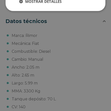
MOSTRAR DETALLES
Datos técnicos
Marca: Rimor
Mecánica: Fiat
Combustible: Diesel
Cambio: Manual
Ancho: 2.05 m
Alto: 2.65 m
Largo: 5.99 m
MMA: 3300 Kg
Tanque depósito: 70 L
CV: 140