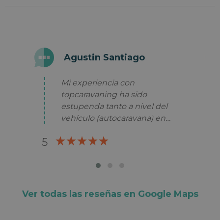
Agustin Santiago
Mi experiencia con
topcaravaning ha sido
estupenda tanto a nivel del
vehículo (autocaravana) en
perfecto estado, como en el
5
5
trato personal en la oficina de
Málaga. Contento y agradecido.
Volveré a topcaravaning en mis
vacaciones de autocaravana y
lo recomiendo a todo el que
Ver todas las reseñas en Google Maps
quiera viajar con la casa a
cuesta.