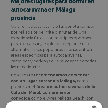
Mejores lugares para dormir en
autocaravana en Málaga
provincia
Viajar en autocaravana o furgoneta camper
por Málaga te permite disfrutar de una
experiencia única, con múltiples opciones
para descansar y explorar la región. Entre las
alternativas más populares se encuentran
áreas específicas para autocaravanas,
campings y parkings que se adaptan a todas
las necesidades.
Nosotros te r
ecomendamos comenzar
con un lugar cercano a Málaga,
como
puede ser el
área de autocaravanas de la
Cala del Moral, comúnmente
conocida
como el Área Málaga Beach, con
una gran red de servicios, con transporte