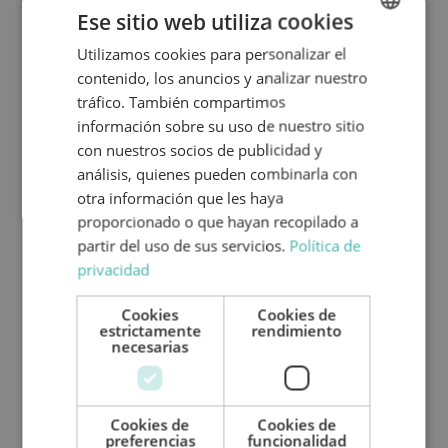
público directo al centro de Málaga y ¡con
Ese sitio web utiliza cookies
acceso a la playa!
Utilizamos cookies para personalizar el
SPANISH
Si quieres seguir recorriendo la Costa del Sol,
contenido, los anuncios y analizar nuestro
ENGLISH
recomendamos un camping lleno de
tráfico. También compartimos
palmeras como es el
Camping La Bella
información sobre su uso de nuestro sitio
Vista,
uno de nuestros preferidos. Si
con nuestros socios de publicidad y
prefieres visitar alguno de los mejores
análisis, quienes pueden combinarla con
pueblos de Málaga, como es Ronda, y estar
otra información que les haya
rodeado de naturaleza, te recomendamos
proporcionado o que hayan recopilado a
el
Camping El Sur.
¡Como ves, tienes
partir del uso de sus servicios.
Política de
infinidad de posibilidades!
privacidad
Cookies
Cookies de
estrictamente
rendimiento
necesarias
Cookies de
Cookies de
preferencias
funcionalidad