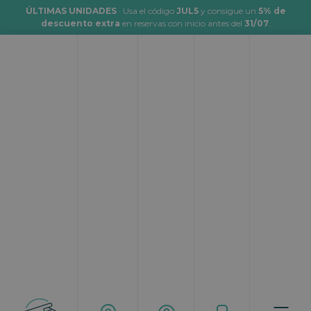
ÚLTIMAS UNIDADES
· Usa el código
JUL5
y consigue un
5% de
descuento extra
en reservas con inicio antes del
31/07
.
Alquiler de autocaravana entre
particulares vs. empresa
especializada
Topcaravaning
Blog
Alquiler de autocaravana entre particulares vs. empresa
especializada