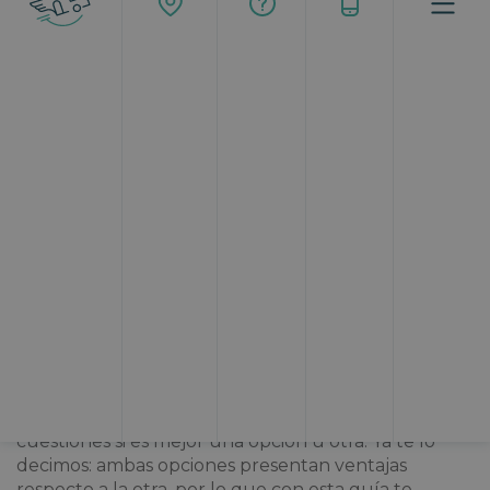
15/05/2026
Si estás pensando en alquilar una autocaravana
estas vacaciones, seguro que estás viendo multitud
de anuncios tanto de empresas como de
particulares para su alquiler. De ahí que te
cuestiones si es mejor una opción u otra. Ya te lo
decimos: ambas opciones presentan ventajas
respecto a la otra, por lo que con esta guía te