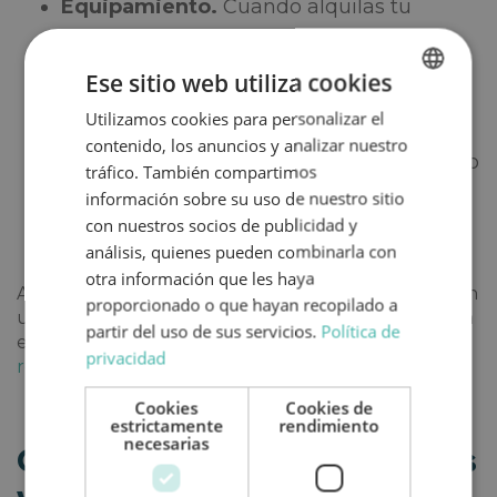
Equipamiento.
Cuando alquilas tu
autocaravana con una empresa, los
básicos están cubiertos. Y si necesitas
Ese sitio web utiliza cookies
más extras para tu viaje, también te los
Utilizamos cookies para personalizar el
SPANISH
ofrecen.
contenido, los anuncios y analizar nuestro
ENGLISH
Profesionalidad.
En definitiva, el proceso
tráfico. También compartimos
será profesional con todo bien definido y,
información sobre su uso de nuestro sitio
por consiguiente, menos margen para
con nuestros socios de publicidad y
análisis, quienes pueden combinarla con
sorpresas.
otra información que les haya
Además de beneficios, alquilar una autocaravana en
proporcionado o que hayan recopilado a
una empresa conlleva una serie de obligaciones. En
partir del uso de sus servicios.
Política de
el caso de Topcaravaning, estos son nuestros
privacidad
requisitos para alquilar una autocaravana
.
Cookies
Cookies de
estrictamente
rendimiento
necesarias
Comparativa rápida: particulares