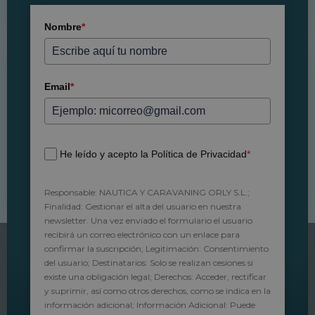
Nombre
*
Email
*
¿Estás preparado para un itinerario alternativo
donde los haya?
Albania es uno de esos lugares
del mundo que sorprenden
. Que se quedan en
tu corazón desde que los conoces. Aunque no
He leído y acepto la Política de Privacidad
*
suele ser un destino especialmente popular en las
guías de viaje, lo cierto es que en
Topcaravaning,
Responsable: NAUTICA Y CARAVANING ORLY S.L.;
tu empresa de
alquiler de autocaravanas en
Finalidad: Gestionar el alta del usuario en nuestra
Barcelona
, lo consideramos un imprescindible
.
newsletter. Una vez enviado el formulario el usuario
Acompáñanos en esta guía para viajar en
recibirá un correo electrónico con un enlace para
autocaravana a Albania y descubre uno de los
confirmar la suscripción; Legitimación: Consentimiento
países con más encanto de Europa.
del usuario; Destinatarios: Solo se realizan cesiones si
existe una obligación legal; Derechos: Acceder, rectificar
y suprimir, así como otros derechos, como se indica en la
información adicional; Información Adicional: Puede