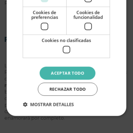
pintoresco barrio de Gorica.
Cookies de
Cookies de
preferencias
funcionalidad
Rivera Albanesa
Cookies no clasificadas
La región soñada por los amantes de la playa. La
Rivera Albanesa es una zona comprendida entre las
ACEPTAR TODO
ciudades de Vlöre y Ksamil que está repleta de
las
mejores playas de Albania
. Arenales blancos
RECHAZAR TODO
bañados por las aguas cristalinas del mar. Sus más
de 150 kilómetros de costa te regalan hermosos
MOSTRAR DETALLES
paisajes rodeados de acantilados, bosques y verdes
campos. Sin duda, un hermoso escenario que te
enamorará por completo.