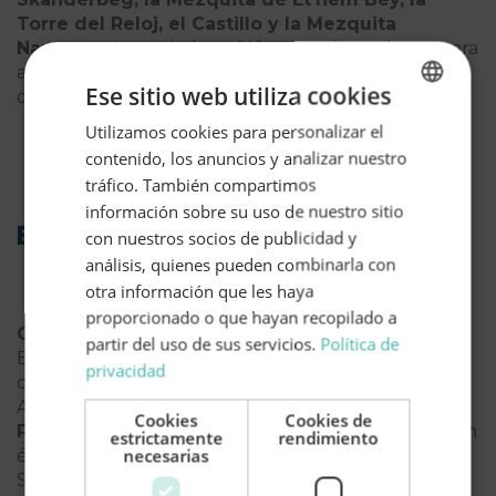
Torre del Reloj, el Castillo y la Mezquita
Namazga
. La capital también es un buen lugar para
adentrarte en las tabernas tradicionales y probar la
Ese sitio web utiliza cookies
deliciosa gastronomía albanesa.
Utilizamos cookies para personalizar el
SPANISH
contenido, los anuncios y analizar nuestro
ENGLISH
tráfico. También compartimos
información sobre su uso de nuestro sitio
Berat
con nuestros socios de publicidad y
análisis, quienes pueden combinarla con
otra información que les haya
proporcionado o que hayan recopilado a
Conocida como
La Ciudad de las Mil Ventanas
,
partir del uso de sus servicios.
Política de
Berat es una maravilla como pocas. Se sitúa a orillas
privacidad
del río Osum y es la localidad más antigua de
Albania.
Su casco antiguo está declarado
Cookies
Cookies de
Patrimonio de la Humanidad por la UNESCO
y en
estrictamente
rendimiento
necesarias
él podrás visitar la impresionante Iglesia de la
Santísima Trinidad, la Catedral de la Asunción y el