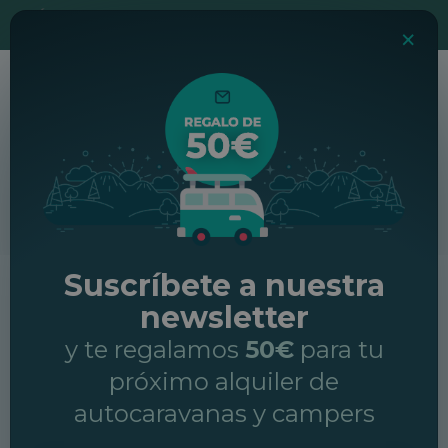
ÚLTIMAS UNIDADES
· Usa el código
JUL5
y consigue un
5% de
×
descuento extra
en reservas con inicio antes del
31/07
.
Viajar en autocaravana a Albania
Topcaravaning
Rutas
Viajar en autocaravana a Albania
Suscríbete a nuestra
newsletter
y te regalamos
50€
para tu
próximo alquiler de
autocaravanas y campers