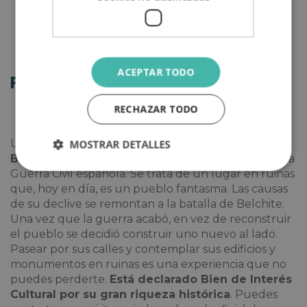
ACEPTAR TODO
Pueblo Viejo de Belchite
RECHAZAR TODO
Un viaje a través del tiempo. El
Pueblo Viejo de
MOSTRAR DETALLES
Belchite
es conocido por ser un recuerdo vivo de la
Guerra Civil española. Se trata de un lugar en ruinas
que, hoy en día, es un pueblo fantasma. Las causas
de su declive se remontan a la batalla de Belchite.
Una vez que la guerra acabó, en vez de reconstruir
el pueblo se decidió construir uno nuevo al lado.
Pasear por sus calles y contemplar sus edificios y
monumentos en ruinas es una experiencia que no
puedes perderte.
Está declarado Bien de Interés
Cultural por su gran riqueza histórica
. Puedes