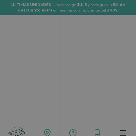
ÚLTIMAS UNIDADES
· Usa el código
JUL5
y consigue un
5% de
descuento extra
en reservas con inicio antes del
31/07
.
Viajar en autocaravana a Aragón
Topcaravaning
Rutas
Viajar en autocaravana a Aragón