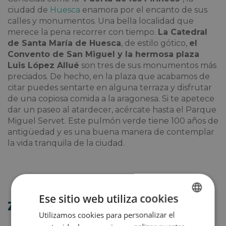
ciudad de
Huesca
enamora por el encanto de sus
calles y monumentos. Una bella localidad que
merece la pena recorrer con tiempo.
La Catedral
de Santa María de Huesca
, de estilo gótico,
el
Convento de San Miguel y la hermosa plaza
Luis López Allué
son tres de sus monumentos más
preciados. De hecho, en la plaza que acabamos de
citar puedes sentarte en alguna terraza y disfrutar
de una copiosa comida a la aragonesa. Si te apetece
dar un paseo al atardecer, acércate hasta el Parque
Miguel Servet. Este pulmón verde tiene 100 años de
antigüedad y es una buena manera de contemplar
la vida tranquila de la ciudad.
Ese sitio web utiliza cookies
Zaragoza
Utilizamos cookies para personalizar el
SPANISH