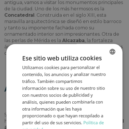
antigua, vamos a visitar los monumentos principales
de la ciudad. Uno de los más hermosos es la
Concatedral
. Construida en el siglo XIII, esta
maravilla arquitectónica se diseñó en estilo barroco
y tanto su imponente fachada como su
ornamentado interior son impresionantes. Otra de
las perlas de Mérida es la
Alcazaba
, la fortaleza
árabe más antigua de la Península. Sus dos puertas
de acceso y el aljibe son sus grandes atractivos.
Ese sitio web utiliza cookies
Utilizamos cookies para personalizar el
SPANISH
contenido, los anuncios y analizar nuestro
ENGLISH
tráfico. También compartimos
información sobre su uso de nuestro sitio
Área arqueológica de Morería
con nuestros socios de publicidad y
análisis, quienes pueden combinarla con
otra información que les haya
Si te apetece seguir descubriendo retales de la
proporcionado o que hayan recopilado a
historia antigua de Mérida, este plan te encantará.
El
partir del uso de sus servicios.
Política de
área arqueológica de Morería te permite