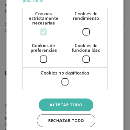
privacidad
adentrarte en una grandísima ciudad romana
que se situaba en el subsuelo de Mérida
. Nada
Cookies
Cookies de
más y nada menos que 12000 metros cuadrados
estrictamente
rendimiento
necesarias
que formaban una antigua civilización romana de la
que se han podido salvar varios mosaicos, partes de
calzadas, murallas y villas.
Cookies de
Cookies de
preferencias
funcionalidad
Cookies no clasificadas
Lugares que te enamorarán
La ciudad tiene muchos rincones llenos de magia
ACEPTAR TODO
que te invitamos a descubrir en un paseo tranquilo
por el centro. Uno de los más emblemáticos es la
plaza de España
. Un extenso cuadrado envuelto
RECHAZAR TODO
de edificios históricos como
el Palacio de los