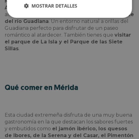
Mendoza, el Palacio de la China y el
MOSTRAR DETALLES
Ayuntamiento
. Si te apetece perderte por los
alrededores de la ciudad, puedes dirigirte al
parque
del
río Guadiana
. Un entorno natural a orillas del
Guadiana perfecto para disfrutar de un paseo
romántico al atardecer. También tienes que
visitar
el parque de La Isla y el Parque de las Siete
Sillas
.
Qué comer en Mérida
Esta ciudad extremeña disfruta de una muy buena
gastronomía en la que destacan los sabores fuertes
y embutidos como
el jamón ibérico, los quesos
de Ibores, de la Serena y del Casar, el Pimentón