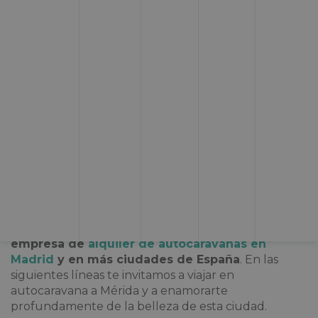
¿Eres un apasionado de la historia y estás pensando
en hacer una escapada? ¿No tienes muy claro el
destino que quieres visitar?
Bienvenido a la
impresionante ciudad de
Mérida
. Una auténtica
maravilla para los amantes de la Antigua Roma. Este
destino, además de tener uno de los patrimonios
romanos más ricos de España, también cuenta con
otros atractivos que podrás conocer en esta ruta
que te hemos diseñado desde
Topcaravaning, tu
empresa de
alquiler de autocaravanas en
Madrid
y en más ciudades de España
. En las
siguientes líneas te invitamos a viajar en
autocaravana a Mérida y a enamorarte
profundamente de la belleza de esta ciudad.