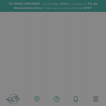
ÚLTIMAS UNIDADES
· Usa el código
JUL5
y consigue un
5% de
descuento extra
en reservas con inicio antes del
31/07
.
Viajar en autocaravana a Mérida
Topcaravaning
Rutas
Viajar en autocaravana a Mérida