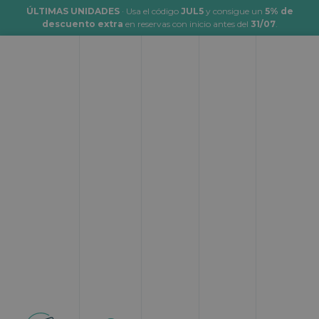
ÚLTIMAS UNIDADES
· Usa el código
JUL5
y consigue un
5% de
descuento extra
en reservas con inicio antes del
31/07
.
Viajar en autocaravana a
Tarragona
Topcaravaning
Rutas
Viajar en autocaravana a Tarragona