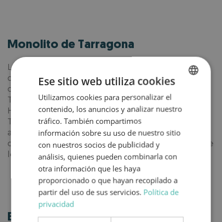
Monolito de Tarragona
La muralla de Tarragona es una cerca militar de
origen romano que rodea el casco antiguo de la
Ese sitio web utiliza cookies
ciudad. Forma parte del conjunto arqueológico de
Utilizamos cookies para personalizar el
SPANISH
Tarraco y con él fue declarada Patrimonio de la
contenido, los anuncios y analizar nuestro
Humanidad. Conocida también como Monolito de
ENGLISH
tráfico. También compartimos
Tarragona, es una experiencia única para los
amantes de la historia el caminar bordeando el
información sobre su uso de nuestro sitio
complejo, ya que nos remitirá a otra época en la que
con nuestros socios de publicidad y
los romanos poblaban la comarca.
análisis, quienes pueden combinarla con
otra información que les haya
proporcionado o que hayan recopilado a
partir del uso de sus servicios.
Política de
privacidad
Balcón del Mediterráneo