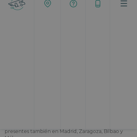
Muchas veces hemos escuchado que Catalunya
únicamente es Barcelona, pero lo cierto es que esta
comunidad autónoma posee suficientes atractivos
turísticos como para recorrerla de norte a sur, de
este a oeste. Por ejemplo, los expertos de
Topcaravaning
, en esta ocasión, te hemos preparado
un viaje en autocaravana a Tarragona que puedes
acometer si
alquilas una autocaravana en Barcelona
con nosotros. O bien aprovechar que estamos
presentes también en Madrid, Zaragoza, Bilbao y