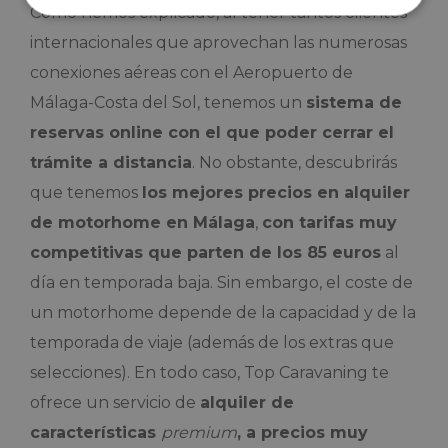
Como hemos explicado, al tener tantos clientes
internacionales que aprovechan las numerosas
conexiones aéreas con el Aeropuerto de
Málaga-Costa del Sol, tenemos un
sistema de
reservas online con el que poder cerrar el
trámite a distancia
. No obstante, descubrirás
que tenemos
los mejores precios en alquiler
de motorhome en Málaga
,
con tarifas muy
competitivas que parten de los 85 euros
al
día en temporada baja. Sin embargo, el coste de
un motorhome depende de la capacidad y de la
temporada de viaje (además de los extras que
selecciones). En todo caso, Top Caravaning te
ofrece un servicio de
alquiler de
características
premium
, a precios muy