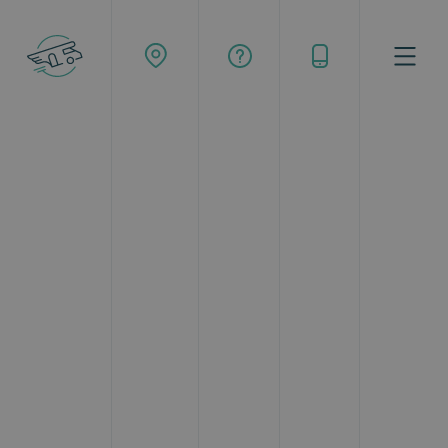
Topcaravaning
Alquiler de motorhome en Málaga
Una de las empresas de
alquiler de
motorhome en Málaga
más importantes
es
sin duda Top Caravaning, una compañía que
cuenta con
varias delegaciones repartidas
por toda España
y que posee una gran flota de
motorhome en alquiler en
stock
. Para que nos
entendamos, motorhome es un sinónimo de
autocaravana y hace referencia a los vehículos a
motor que poseen características de vivienda. Si