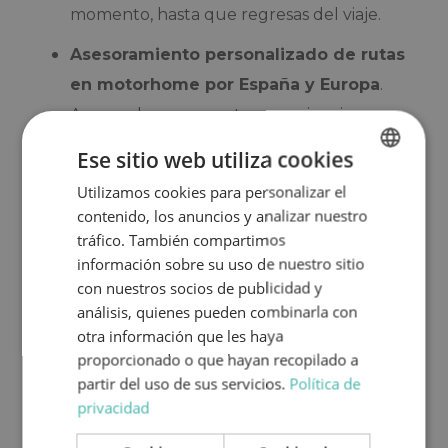
momento, hasta que regresas del viaje.
Asesoramiento personalizado de rutas
en motorhome por España y Europa
.
Aprovechamos nuestra experiencia
viajando por todo el Continente para
Ese sitio web utiliza cookies
ayudar a planificar tu próxima ruta.
Utilizamos cookies para personalizar el
SPANISH
Podrás recorrer Europa sin límites
:
contenido, los anuncios y analizar nuestro
ENGLISH
tráfico. También compartimos
permitimos que nuestro motorhome viaje
información sobre su uso de nuestro sitio
por cualquier país europeo.
con nuestros socios de publicidad y
análisis, quienes pueden combinarla con
Como nos gusta destacar por ser los más TOP,
otra información que les haya
todos nuestros clientes podrán elegir entre
proporcionado o que hayan recopilado a
motorhomes de alquiler en Málaga de 1 a 7
partir del uso de sus servicios.
Política de
plazas, con espacio hasta para 7 pasajeros
.
privacidad
De esta forma, no importa si compartes el viaje