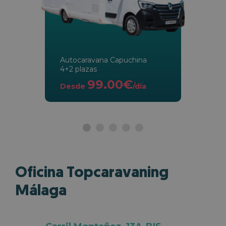
Autocaravana Capuchina
4+2 plazas
99.00€
Desde
/día
Oficina Topcaravaning
Málaga