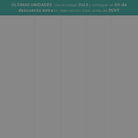
ÚLTIMAS UNIDADES
· Usa el código
JUL5
y consigue un
5% de
descuento extra
en reservas con inicio antes del
31/07
.
Alquiler de motorhome en Málaga
Desde:
Hasta:
Donde empezar
Donde terminar
Fecha de inicio:
Hora:
Cuando empezar
__:__
Fecha de fin:
Hora:
Cuando terminar
__:__
Buscar