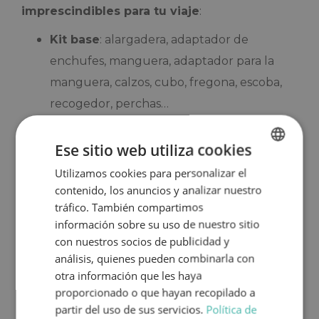
imprescindibles para tu viaje
:
Kit base
: alargadera, adaptador de
enchufes, manguera, adaptador para la
manguera, calzos, cubo, fregona, escoba,
recogedor, perchas…
Kit seguridad
: triángulos de emergencia,
Ese sitio web utiliza cookies
chaleco reflectante, kit reparapinchazos,
Utilizamos cookies para personalizar el
SPANISH
extintor, señal carga saliente…
contenido, los anuncios y analizar nuestro
ENGLISH
Para alquilar una autocaravana con
tráfico. También compartimos
información sobre su uso de nuestro sitio
Topcaravaning desde Ojén, solo necesitas
con nuestros socios de publicidad y
cumplir con el
período mínimo de reserva y
análisis, quienes pueden combinarla con
tener un permiso de conducir B1 con al
otra información que les haya
menos 2 años de antigüedad
. Tu vehículo
proporcionado o que hayan recopilado a
partir del uso de sus servicios.
Política de
estará protegido por un
seguro a Todo Riesgo