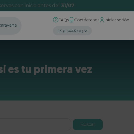
ervas con inicio antes del
31/07
.
FAQs
Contáctanos
Iniciar sesión
caravana
 es tu primera vez