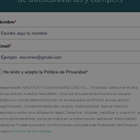
o de este post. Te ayudarán estos consejos
acompañas para disfrutar de una acampada a
Nombre
*
Email
*
He leído y acepto la Política de Privacidad
*
Responsable: NAUTICA Y CARAVANING ORLY S.L.; Finalidad: Gestionar el alta
el usuario en nuestra newsletter. Una vez enviado el formulario el usuario
ecibirá un correo electrónico con un enlace para confirmar la suscripción;
egitimación: Consentimiento del usuario; Destinatarios: Solo se realizan
esiones si existe una obligación legal; Derechos: Acceder, rectificar y suprimir, a
omo otros derechos, como se indica en la información adicional; Información
dicional: Puede consultar la información completa de Protección de Datos en
nuestra
Política de Privacidad
.