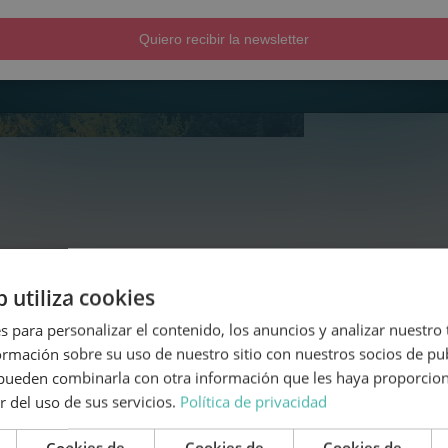
Quiero recibir la newsletter
para autocaravanas
b utiliza cookies
mero que necesitas conocer es
la normativa
s para personalizar el contenido, los anuncios y analizar nuestro
ra, existía una ambigüedad entre
acampar y
mación sobre su uso de nuestro sitio con nuestros socios de pub
el problema gracias a una nueva instrucción
s pueden combinarla con otra información que les haya proporci
ma específica. De esta forma, estacionar
r del uso de sus servicios.
Política de privacidad
en un espacio determinado, con el motor
Cookies de
Cookies de
Cookies de