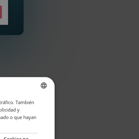
 tráfico. También
SPANISH
licidad y
ENGLISH
onado o que hayan
Cookies no