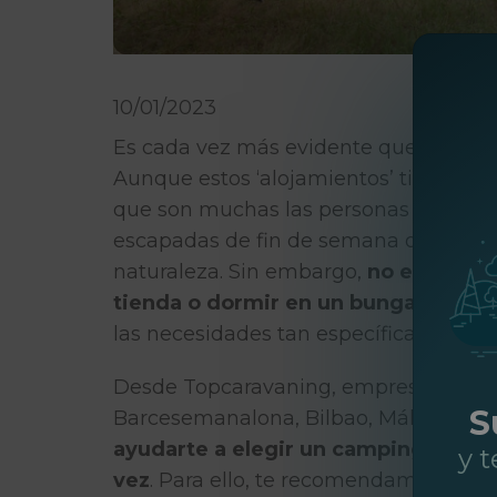
10/01/2023
Es cada vez más evidente que
los ‘c
Aunque estos ‘alojamientos’ tienen mu
que son muchas las personas que opta
escapadas de fin de semana o vacacio
naturaleza. Sin embargo,
no es lo mi
tienda o dormir en un bungalow, qu
las necesidades tan específicas que es
Desde
Topcaravaning, empresa que
a
S
Barcesemanalona, Bilbao, Málaga y Z
ayudarte a elegir un camping para a
y 
vez
. Para ello, te recomendamos prepar