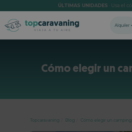
ÚLTIMAS UNIDADES
· Usa el c
Alquiler
Cómo elegir un ca
Topcaravaning
Blog
Cómo elegir un camping p