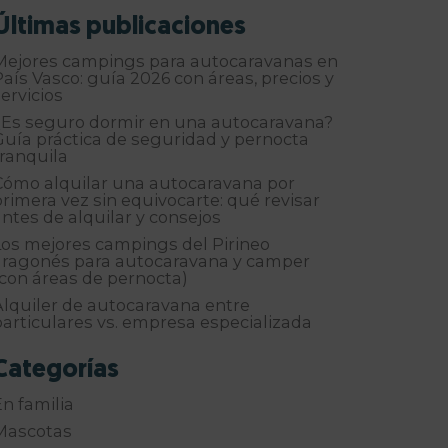
Últimas publicaciones
Mejores campings para autocaravanas en
País Vasco: guía 2026 con áreas, precios y
ervicios
¿Es seguro dormir en una autocaravana?
Guía práctica de seguridad y pernocta
tranquila
Cómo alquilar una autocaravana por
primera vez sin equivocarte: qué revisar
antes de alquilar y consejos
Los mejores campings del Pirineo
aragonés para autocaravana y camper
(con áreas de pernocta)
Alquiler de autocaravana entre
particulares vs. empresa especializada
Categorías
En familia
Mascotas