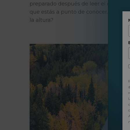
preparado después de leer el contenid
que estás a punto de conocer. ¿Nos 
la altura?
d
r
L
c
c
A