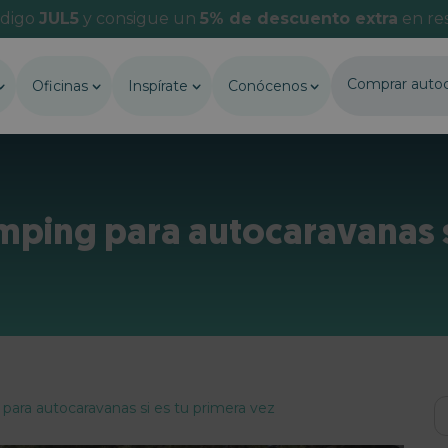
ódigo
JUL5
y consigue un
5% de descuento extra
en res
Comprar auto
Oficinas
Inspírate
Conócenos
mping para autocaravanas si
ara autocaravanas si es tu primera vez