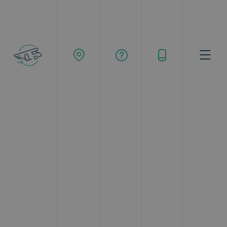
Buscar
Topcaravaning
Alquiler de autocaravanas en Amorebieta-Etxano
Sentir que te despiertas cada día en un lugar
diferente, hacer turismo a tu ritmo y sin prisas y
descubrir sorpresas que nunca hubieras
imaginado. Estas son tan solo algunas de las
claves de un viaje en autocaravana, una forma
de descubrir el mundo flexible, cómoda y única
a la que cada vez se suman más adeptos.
Si
estás interesado en alquilar una
autocaravana desde Amorebieta-Etxano
y