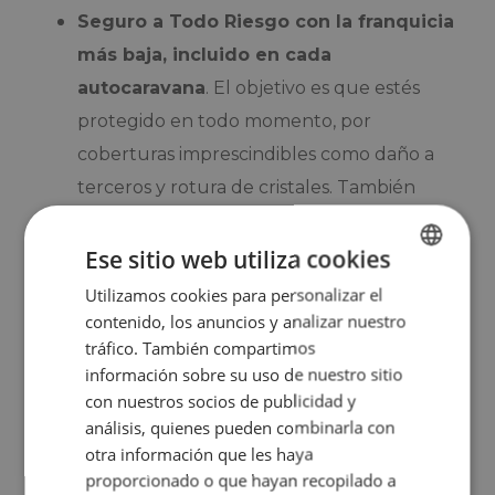
Seguro a Todo Riesgo con la franquicia
más baja, incluido en cada
autocaravana
. El objetivo es que estés
protegido en todo momento, por
coberturas imprescindibles como daño a
terceros y rotura de cristales. También
podrás añadir conductores adicionales sin
coste extra, para que no seas tú el
Ese sitio web utiliza cookies
responsable de circular en todo momento.
Utilizamos cookies para personalizar el
SPANISH
contenido, los anuncios y analizar nuestro
Asistencia en carretera 24/7
. Se trata de
ENGLISH
tráfico. También compartimos
un servicio que te auxilia en caso de
información sobre su uso de nuestro sitio
necesidad.
con nuestros socios de publicidad y
análisis, quienes pueden combinarla con
Equipamiento y extras de todo tipo
,
otra información que les haya
disponibles para los usuarios que los
proporcionado o que hayan recopilado a