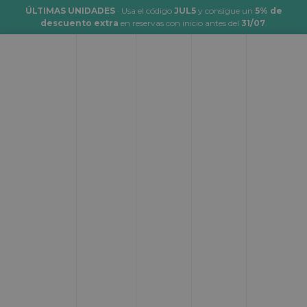
ÚLTIMAS UNIDADES
· Usa el código
JUL5
y consigue un
5% de
descuento extra
en reservas con inicio antes del
31/07
.
Alquiler de autocaravanas en
Amorebieta-Etxano
Desde:
Hasta:
Donde empezar
Donde terminar
Fecha de inicio:
Hora:
Cuando empezar
__:__
Fecha de fin:
Hora:
Cuando terminar
__:__