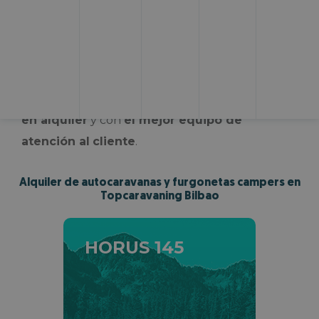
buscas una
empresa que alquile autocaravanas
en Bilbao
,
Topcaravaning es una propuesta
ganadora
. Nos diferenciamos de la competencia
gracias a una
propuesta Todo Incluido
, con
una de las mayores flotas de autocaravanas
en alquiler
y con
el mejor equipo de
atención al
cliente
.
Alquiler de autocaravanas y furgonetas campers en
Topcaravaning Bilbao
HORUS 145