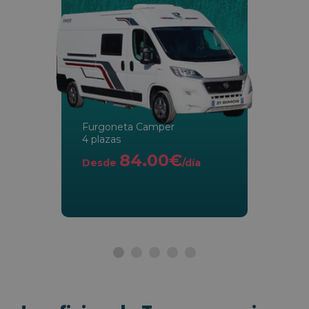
Furgoneta Camper
4 plazas
84.00€
Desde
/día