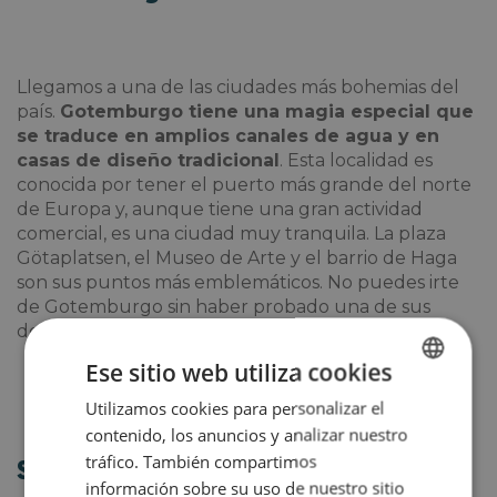
Llegamos a una de las ciudades más bohemias del
país.
Gotemburgo tiene una magia especial que
se traduce en amplios canales de agua y en
casas de diseño tradicional
. Esta localidad es
conocida por tener el puerto más grande del norte
de Europa y, aunque tiene una gran actividad
comercial, es una ciudad muy tranquila. La plaza
Götaplatsen, el Museo de Arte y el barrio de Haga
son sus puntos más emblemáticos. No puedes irte
de Gotemburgo sin haber probado una de sus
deliciosas mariscadas.
Ese sitio web utiliza cookies
Utilizamos cookies para personalizar el
SPANISH
contenido, los anuncios y analizar nuestro
ENGLISH
tráfico. También compartimos
Smögen
información sobre su uso de nuestro sitio