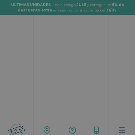
ÚLTIMAS UNIDADES
· Usa el código
JUL5
y consigue un
5% de
descuento extra
en reservas con inicio antes del
31/07
.
Viajar en autocaravana al sur de
Suecia
Topcaravaning
Rutas
Viajar en autocaravana al sur de Suecia