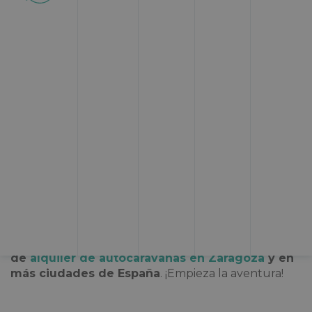
Suecia
es un país para recorrer poco a poco. Sus
increíbles paisajes, las auroras boreales y el encanto
de sus ciudades te sumergirán en un mundo
mágico. Considerado como uno de los países más
limpios del mundo,
Suecia se ha ganado un lugar
especial en nuestras listas de viajes
. Si tú
también quieres viajar en autocaravana al sur de
Suecia, no te pierdas nada de lo que te traemos en
este artículo. Somos
Topcaravaning, una empresa
de
alquiler de autocaravanas en Zaragoza
y en
más ciudades de España
. ¡Empieza la aventura!