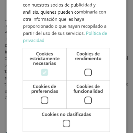
con nuestros socios de publicidad y
análisis, quienes pueden combinarla con
otra información que les haya
La isla de
Smögen es una maravilla. Se puede
acceder por carretera desde el pueblo de
proporcionado o que hayan recopilado a
Kungshamn y es uno de los imprescindibles del sur
partir del uso de sus servicios.
Política de
de Suecia.
Se trata de una pequeña aldea de
privacidad
casas de madera de colores envuelta de un
impresionante entorno natural
. En Smögen se
Cookies
Cookies de
estrictamente
rendimiento
come el mejor marisco y el mejor pescado fresco del
necesarias
sur de Suecia.
Además de una buena mariscada,
también tienes que probar el tradicional
räksmörgas. Un sándwich de gambas
. Si el
tiempo acompaña, te recomendamos que te sientes
Cookies de
Cookies de
preferencias
funcionalidad
en alguna de las terrazas que se ubican en el
puente de madera del puerto.
Cookies no clasificadas