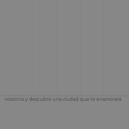
Quien viaja a
Ávila se enamora profundamente. Su
impresionante patrimonio arquitectónico, su
deliciosa gastronomía, su cultura del tapeo y su
animado ambiente seducen al turista. En esta
nueva propuesta de
Topcaravaning, tu empresa
de
alquiler de autocaravanas en Bilbao
y en
más ciudades de España
, vamos a conocer una de
las ciudades estrella de Castilla y León.
¿Te animas
a viajar en autocaravana a Ávila?
Ven con
nosotros y descubre una ciudad que te enamorará.