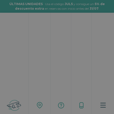
ÚLTIMAS UNIDADES
· Usa el código
JUL5
y consigue un
5% de
descuento extra
en reservas con inicio antes del
31/07
.
Viajar en autocaravana a Ávila
Topcaravaning
Rutas
Viajar en autocaravana a Ávila