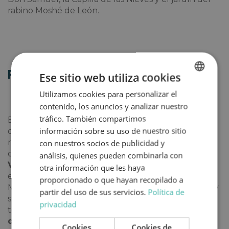
rabino Moshé de León.
Palacios
Ese sitio web utiliza cookies
Utilizamos cookies para personalizar el
SPANISH
contenido, los anuncios y analizar nuestro
ENGLISH
tráfico. También compartimos
En Ávila hay un gran número de casas señoriales
información sobre su uso de nuestro sitio
que tienes que conocer si quieres adentrarte al
máximo en la historia de esta hermosa ciudad. Uno
con nuestros socios de publicidad y
de los más representativos es el
Palacio de los
análisis, quienes pueden combinarla con
Velada
. Esta maravilla arquitectónica se construyó
otra información que les haya
en la plaza de la Catedral y está declarada
proporcionado o que hayan recopilado a
Monumento de Interés Cultural. Su bella fachada y
partir del uso de sus servicios.
Política de
su gran torre abren paso a un coqueto interior que
privacidad
te cautivará. Tampoco puedes perderte el
Palacio
de los Guzmanes
, el
Palacio de los Verdugo
, el
Cookies
Cookies de