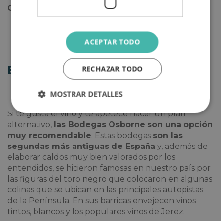
Galeras Reales también merecen una visita
.
ACEPTAR TODO
RECHAZAR TODO
Bodegas Osborne
MOSTRAR DETALLES
Si te gusta el vino y te apetece hacer un plan
alternativo,
las
Bodegas Osborne son una opción
muy recomendable
. Estas bodegas
son las
segundas más antiguas de España
y, además de
elaborar caldos muy bien valorados por los
entendidos, se hicieron famosas en nuestro país por
las figuras del toro negro que colocaron en algunas
colinas que se ubican en las principales autopistas
de la Península. En sus barricas envejecen vinos
tintos, blancos y los populares vinos de Jerez.