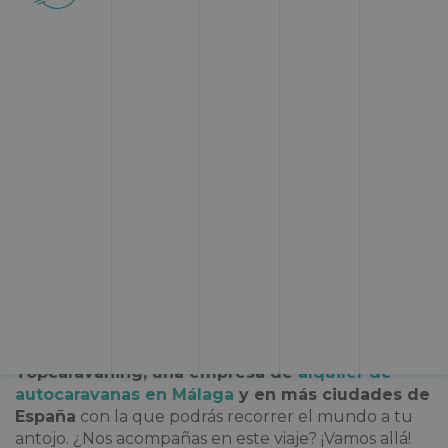
El Puerto de Santa María
es una preciosa ciudad
ubicada en la bahía de Cádiz que no deja a
nadie indiferente
. Con un rico pasado comercial
que la convirtió en una de las ciudades con uno de
los puertos más grandes del mundo en el siglo XVIII,
esta localidad tiene muchos atractivos que vamos a
conocer en este itinerario para viajar en
autocaravana a El Puerto de Santa María. Somos
Topcaravaning, una empresa de
alquiler de
autocaravanas en Málaga
y en más ciudades de
España
con la que podrás recorrer el mundo a tu
antojo. ¿Nos acompañas en este viaje? ¡Vamos allá!