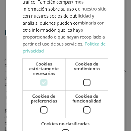
tráfico. También compartimos
información sobre su uso de nuestro sitio
con nuestros socios de publicidad y
análisis, quienes pueden combinarla con
otra información que les haya
Plazas emblemáticas
proporcionado o que hayan recopilado a
partir del uso de sus servicios.
Política de
privacidad
¿A quién no le apetece saborear un suculento
Cookies
Cookies de
pescaíto frito en una terraza situada en una plaza?
estrictamente
rendimiento
En El Puerto de Santa María son expertos en el arte
necesarias
del tapeo. Y sus plazas son el escenario perfecto
para hacerlo. La primera que tienes que recorrer es
la bonita
plaza de España
, ubicada en el centro de
Cookies de
Cookies de
la ciudad. En ella, además, está la anteriormente
preferencias
funcionalidad
citada Basílica de Nuestra Señora de los Milagros. La
plaza de Alfonso X El Sabio
suele tener un
ambiente muy animado y es un escenario perfecto
para saborear las tapas más populares de la ciudad.
Cookies no clasificadas
La plaza de Cristóbal Colón y la plaza de las