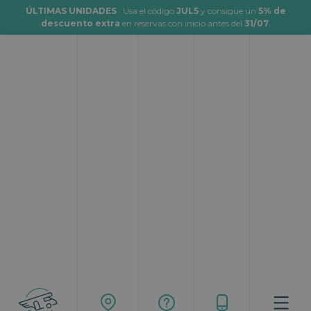
ÚLTIMAS UNIDADES
· Usa el código
JUL5
y consigue un
5% de
descuento extra
en reservas con inicio antes del
31/07
.
Viajar en autocaravana a El Puerto
de Santa María
Topcaravaning
Rutas
Viajar en autocaravana a El Puerto de Santa María