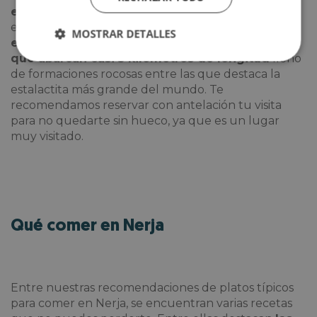
en 2006
, la
cueva de Nerja es una maravilla natural
e histórica que no te puedes perder.
Su interior
MOSTRAR DETALLES
está compuesto por pasillos, pasadizos y salas
que abarcan casi 5 kilómetros de longitud
lleno
de formaciones rocosas entre las que destaca la
estalactita más grande del mundo. Te
recomendamos reservar con antelación tu visita
para no quedarte sin hueco, ya que es un lugar
muy visitado.
Qué comer en Nerja
Entre nuestras recomendaciones de platos típicos
para comer en Nerja, se encuentran varias recetas