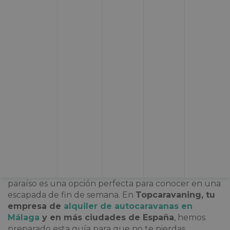
¿Tienes
ganas de viajar en autocaravana a
Nerja?
Con sus aguas cálidas y cristalinas, sus casas
blancas y sus rincones históricos, el encanto de esta
ciudad no te dejará indiferente. Conocida por ser el
escenario de la querida serie española Verano Azul,
Nerja se ha ganado la fama de ser uno de los
destinos preferidos para hacer turismo en Málaga.
Ubicado en la ruta de la Costa del Sol, este pequeño
paraíso es una opción perfecta para conocer en una
escapada de fin de semana. En
Topcaravaning, tu
empresa de
alquiler de autocaravanas en
Málaga
y en más ciudades de España
, hemos
preparado esta guía para que no te pierdas