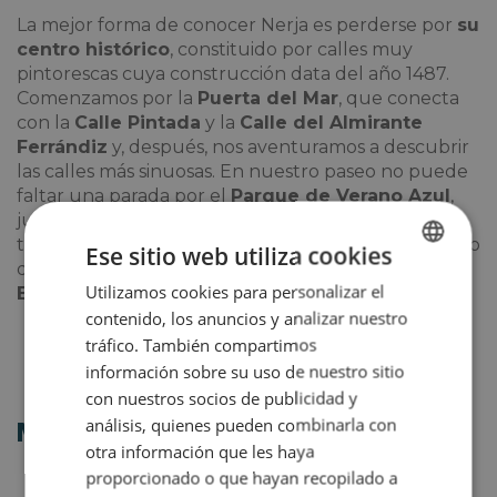
La mejor forma de conocer Nerja es perderse por
su
centro histórico
, constituido por calles muy
pintorescas cuya construcción data del año 1487.
Comenzamos por la
Puerta del Mar
, que conecta
con la
Calle Pintada
y la
Calle del Almirante
Ferrándiz
y, después, nos aventuramos a descubrir
las calles más sinuosas. En nuestro paseo no puede
faltar una parada por el
Parque de Verano Azul
,
junto a la desembocadura del Río Chillar. Nerja
también cuenta con numerosos miradores a lo largo
Ese sitio web utiliza cookies
de la costa, como
el Mirador del Bendito o el
Utilizamos cookies para personalizar el
SPANISH
Balcón de Europa
.
contenido, los anuncios y analizar nuestro
ENGLISH
tráfico. También compartimos
información sobre su uso de nuestro sitio
con nuestros socios de publicidad y
análisis, quienes pueden combinarla con
Mejores playas
otra información que les haya
proporcionado o que hayan recopilado a