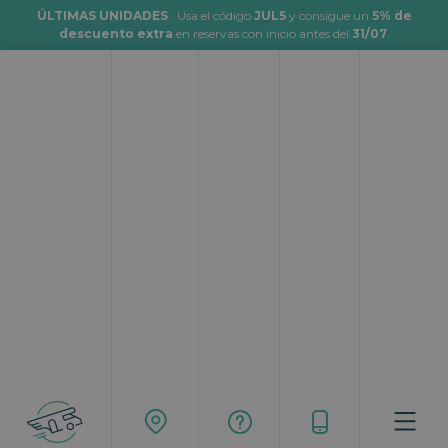
ÚLTIMAS UNIDADES
· Usa el código
JUL5
y consigue un
5% de
descuento extra
en reservas con inicio antes del
31/07
.
Viajar en autocaravana a Nerja
Topcaravaning
Rutas
Viajar en autocaravana a Nerja