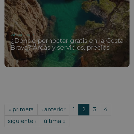
VACACIONES
¿Dónde pernoctar gratis en la Costa
Brava? Áreas y servicios, precios
« primera
‹ anterior
1
2
3
4
siguiente ›
última »