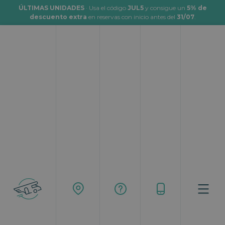
ÚLTIMAS UNIDADES
· Usa el código
JUL5
y consigue un
5% de
descuento extra
en reservas con inicio antes del
31/07
.
Vacaciones
Topcaravaning
Blog
Vacaciones