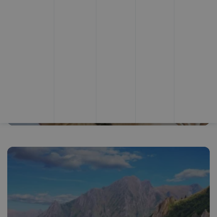
VACACIONES
Mejor ruta por Teruel en
autocaravana: Ruta de 5 días
inolvidables