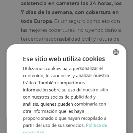
asistencia en carretera las 24 horas, los
7 días de la semana, con cobertura en
toda Europa
. Es un seguro completo con
las mejores coberturas, incluyendo daño a
terceros (responsabilidad civil) y rotura de
cristales. Además, la asistencia en carretera
te cubre cualquier incidente estés donde
Ese sitio web utiliza cookies
estés, a cualquier hora.
Utilizamos cookies para personalizar el
SPANISH
contenido, los anuncios y analizar nuestro
Añade conductores adicionales a la
ENGLISH
tráfico. También compartimos
reserva sin coste extra
. Esto te permitirá
información sobre su uso de nuestro sitio
diversificar la conducción entre varias
con nuestros socios de publicidad y
análisis, quienes pueden combinarla con
personas. Tan solo debéis tener el permiso
otra información que les haya
de conducir B1 con al menos 2 años de
proporcionado o que hayan recopilado a
antigüedad.
partir del uso de sus servicios.
Política de
privacidad