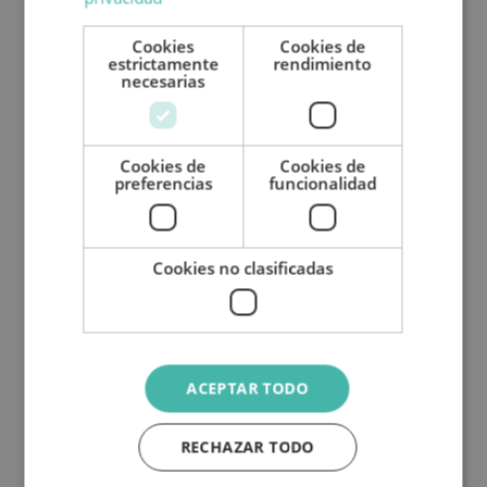
Asesoramiento personalizado e
individualizado
. Os aconsejaremos acerca
Cookies
Cookies de
estrictamente
rendimiento
de la elección de la autocaravana y os
necesarias
ayudaremos a la hora de diseñar una ruta
en autocaravana por España y gran parte
Cookies de
Cookies de
de Europa.
preferencias
funcionalidad
Cookies no clasificadas
ACEPTAR TODO
RECHAZAR TODO