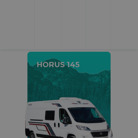
Trabajamos únicamente con primeras marcas y
garantizamos el disfrute de una ruta sin
sobresaltos.
Alquiler de autocaravanas y furgonetas campers en
Topcaravaning Bilbao
HORUS 145