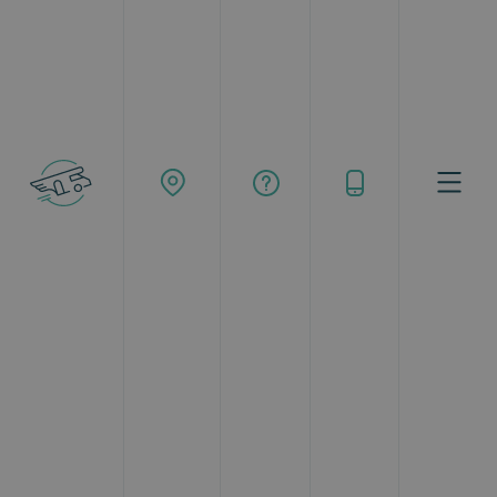
Buscar
Topcaravaning
Alquiler de autocaravanas en Torrelodones
Prepárate para embarcarte en la aventura de
tu vida si nunca antes has viajado en
autocaravana
. Estás a punto de descubrir un
modo de recorrer el mundo de una forma
apasionante, caracterizada por ofrecer absoluta
libertad y flexibilidad. Con Topcaravaning, podrás
alquilar una autocaravana desde
Torrelodones
en muy pocos pasos gracias a
nuestra
amplia flota de autocaravanas en
alquiler
y a unos
precios de lo más