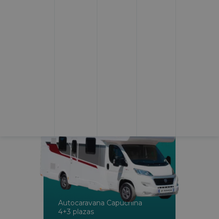
competitivos
.
Nuestras Autocaravanas y campers en Madrid
SEAL 9 - 7 PAX
Autocaravana Capuchina
4+3 plazas