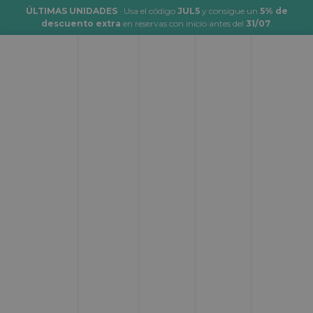
ÚLTIMAS UNIDADES
· Usa el código
JUL5
y consigue un
5% de
descuento extra
en reservas con inicio antes del
31/07
.
Alquiler de autocaravanas en
Torrelodones
Desde:
Hasta:
Donde empezar
Donde terminar
Fecha de inicio:
Hora:
Cuando empezar
__:__
Fecha de fin:
Hora:
Cuando terminar
__:__