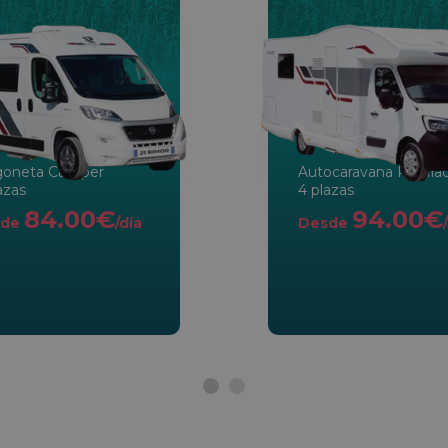
goneta Camper
Autocaravana Perfila
azas
4 plazas
84.00€
94.00€
de
/día
Desde