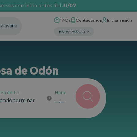
ervas con inicio antes del
31/07
.
FAQs
Contáctanos
Iniciar sesión
caravana
iosa de Odón
ha de fin:
Hora:
ando terminar
__:__