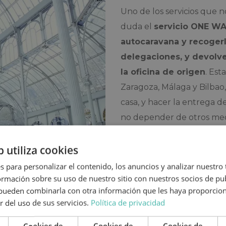
Uno de los servicios que n
duda el
servicio ONE W
autocaravana y recogerl
delegaciones, y devolve
la oficina de origen
. Est
Zaragoza, Málaga y Bilbao
casa, y hacer la entrega d
no depender de otros med
alcance en esta empres
Caravaning
. ¡Más nómad
b utiliza cookies
s para personalizar el contenido, los anuncios y analizar nuestro
Si estás interesado en est
mación sobre su uso de nuestro sitio con nuestros socios de pub
preguntar más información
s pueden combinarla con otra información que les haya proporci
autocaravanas para
Villav
r del uso de sus servicios.
Política de privacidad
Topcaravaning (
+34 876 6
Cookies de
Cookies de
Cookies de