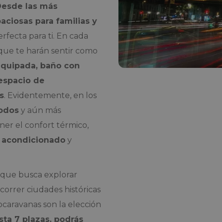
esde las más
aciosas para familias y
rfecta para ti. En cada
que te harán sentir como
quipada, baño con
 espacio de
s
. Evidentemente, en los
odos
y aún más
er el confort térmico,
e acondicionado
y
 que busca explorar
correr ciudades históricas
ocaravanas son la elección
ta 7 plazas, podrás