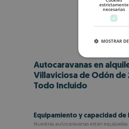
estrictamente
necesarias
MOSTRAR DE
Autocaravanas en alquil
Villaviciosa de Odón de 
Todo Incluido
Equipamiento y capacidad de 
Nuestras autocaravanas están equipadas 