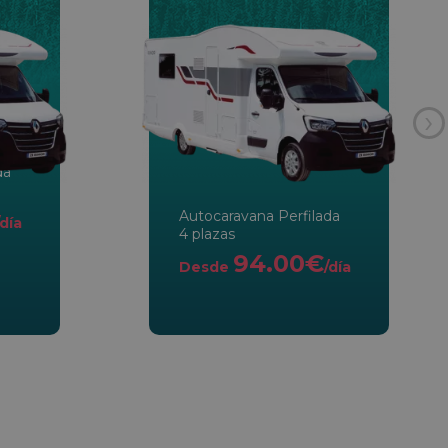
›
da
Autocaravana Perfilada
/día
4 plazas
94.00€
Desde
/día