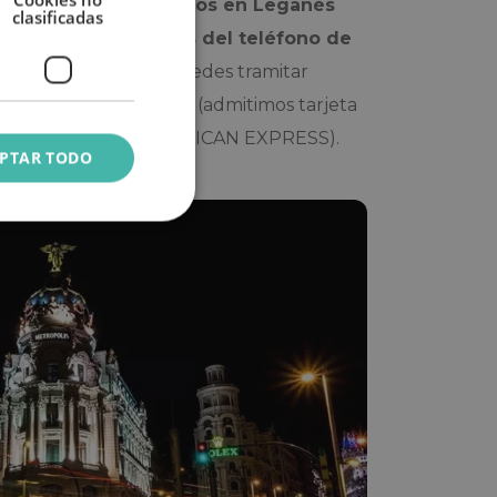
alaciones que tenemos en Leganés
clasificadas
ar tus dudas a través del teléfono de
 reserva, también la puedes tramitar
sistema de pago seguro (admitimos tarjeta
A, MASTERCARD o AMERICAN EXPRESS).
PTAR TODO