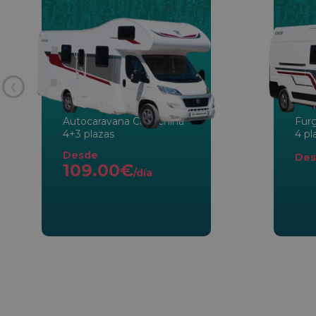
‹
Autocaravana Capuchina
Fur
4+3 plazas
4 pl
Desde
Des
109.00€
/día