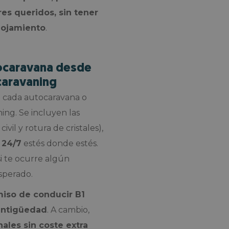
res queridos, sin tener
alojamiento
.
tocaravana desde
caravaning
 cada autocaravana o
ng. Se incluyen las
vil y rotura de cristales),
 24/7
estés donde estés.
si te ocurre algún
sperado.
iso de conducir B1
antigüedad
. A cambio,
ales sin coste extra