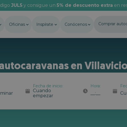
ódigo
JUL5
y consigue un
5% de descuento extra
en res
Comprar auto
Oficinas
Inspírate
Conócenos
 autocaravanas en Villavic
Fecha de inicio:
Hora:
Fec
Cuando
rminar
__:__
Cu
empezar