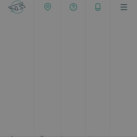
La Costa de la Luz es una zona del litoral de Cádiz
que alberga algunos de
los pueblos más bonitos
de Andalucía
. Con más de 300 días de sol al año y
con temperaturas que se mantienen cálidas, esta
región andaluza es una de las favoritas de los
españoles para visitar en cualquier momento del
año. La gran belleza de sus costas, sus ciudades de
ensueño como Sanlúcar de Barrameda y El Puerto
de Santa María y la amabilidad de sus gentes son los
ingredientes que te enamorarán en este viaje en
autocaravana por la Costa de la Luz. Desde
Topcaravaning
, tu empresa de
alquiler de