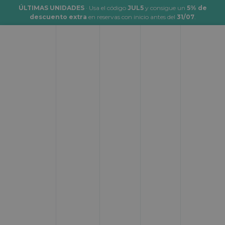
ÚLTIMAS UNIDADES
· Usa el código
JUL5
y consigue un
5% de
descuento extra
en reservas con inicio antes del
31/07
.
Viajar en autocaravana por la
Costa de la Luz
Topcaravaning
Rutas
Viajar en autocaravana por la Costa de la Luz