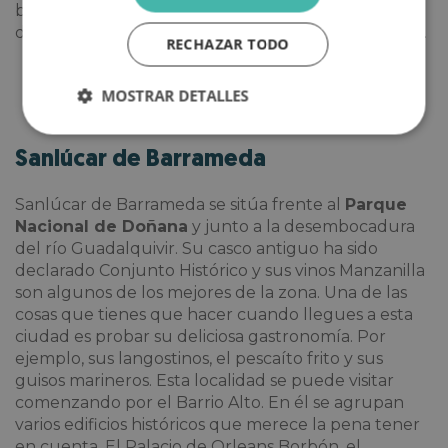
barrio se caracteriza por tener tabernas flamencas
donde podrás acercarte más a este maravilloso arte.
RECHAZAR TODO
MOSTRAR DETALLES
Sanlúcar de Barrameda
Sanlúcar de Barrameda se sitúa frente al
Parque
Nacional de Doñana
y junto a la desembocadura
del río Guadalquivir. Su casco antiguo ha sido
declarado Conjunto Histórico y sus vinos Manzanilla
son algunos de los mejores de la zona. Una de las
cosas que tienes que hacer cuando llegues a esta
ciudad es probar su deliciosa gastronomía. Por
ejemplo, sus langostinos, el pescaíto frito y sus
guisos marineros. Esta localidad se puede visitar
comenzando por el Barrio Alto. En él se agrupan
varios edificios históricos que merece la pena tener
en cuenta. El Palacio de Orleans Borbón, el