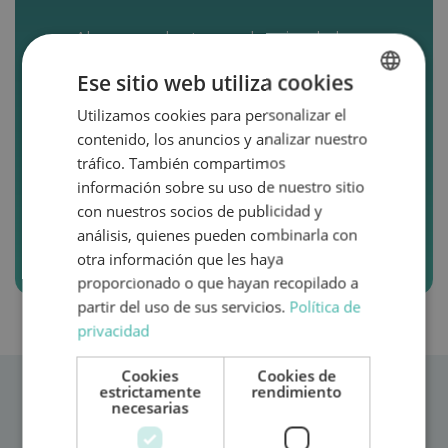
Ahora puedes tener el mejor de los
detalles con quienes más quieres y
Ese sitio web utiliza cookies
regalarles aventuras. Bonos desde
50€ hasta 500€ para canjear en el
Utilizamos cookies para personalizar el
SPANISH
próximo alquiler de una de nuestras
contenido, los anuncios y analizar nuestro
ENGLISH
autocaravanas.
tráfico. También compartimos
información sobre su uso de nuestro sitio
con nuestros socios de publicidad y
Quiero regalar aventura
análisis, quienes pueden combinarla con
otra información que les haya
proporcionado o que hayan recopilado a
partir del uso de sus servicios.
Política de
privacidad
Cookies
Cookies de
estrictamente
rendimiento
necesarias