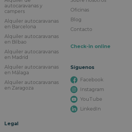
Alquiler de
Sobre nosotros
autocaravanas y
Oficinas
campers
Blog
Alquiler autocaravanas
en Barcelona
Contacto
Alquiler autocaravanas
en Bilbao
Check-in online
Alquiler autocaravanas
en Madrid
Alquiler autocaravanas
Síguenos
en Málaga
Facebook
Alquiler autocaravanas
en Zaragoza
Instagram
YouTube
LinkedIn
Legal