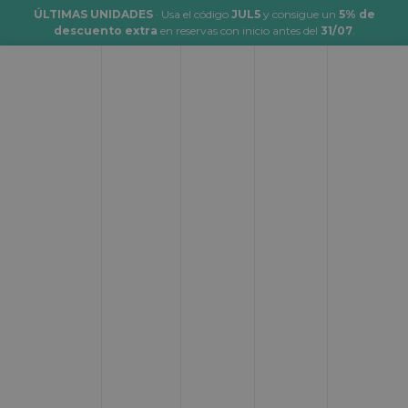
ÚLTIMAS UNIDADES
· Usa el código
JUL5
y consigue un
5% de
descuento extra
en reservas con inicio antes del
31/07
.
Alquiler de autocaravanas y
campers en España
Desde:
Hasta:
Donde empezar
Donde terminar
Fecha de inicio:
Hora:
Cuando empezar
__:__
Fecha de fin:
Hora:
Cuando terminar
__:__