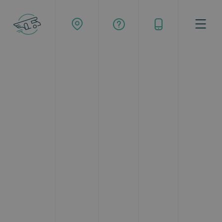
Buscar
Google ratings
4.36
1053 reseñas
La empresa nacional más
grande
de alquiler de autocaravanas