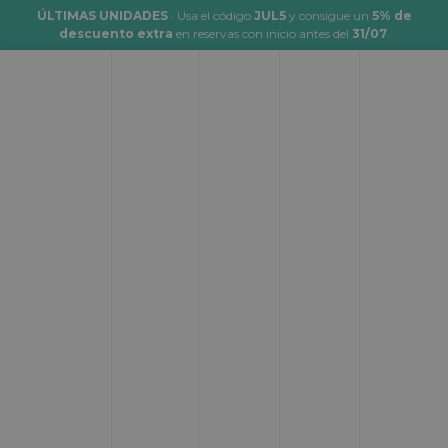
ÚLTIMAS UNIDADES
· Usa el código
JUL5
y consigue un
5% de
descuento extra
en reservas con inicio antes del
31/07
.
Alquiler de autocaravanas y
campers en España
Desde:
Hasta:
Donde empezar
Donde terminar
Fecha de inicio:
Hora:
Cuando empezar
__:__
Fecha de fin:
Hora:
Cuando terminar
__:__