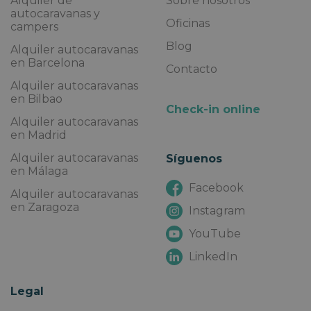
Alquiler de
Sobre nosotros
autocaravanas y
Oficinas
campers
Blog
Alquiler autocaravanas
en Barcelona
Contacto
Alquiler autocaravanas
en Bilbao
Check-in online
Alquiler autocaravanas
en Madrid
Alquiler autocaravanas
Síguenos
en Málaga
Facebook
Alquiler autocaravanas
en Zaragoza
Instagram
YouTube
LinkedIn
Legal