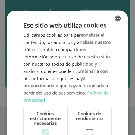
Ahora puedes tener el mejor de los
detalles con quienes más quieres y
Ese sitio web utiliza cookies
regalarles aventuras. Bonos desde
50€ hasta 500€ para canjear en el
Utilizamos cookies para personalizar el
SPANISH
próximo alquiler de una de nuestras
contenido, los anuncios y analizar nuestro
ENGLISH
autocaravanas.
tráfico. También compartimos
información sobre su uso de nuestro sitio
con nuestros socios de publicidad y
Quiero regalar aventura
análisis, quienes pueden combinarla con
otra información que les haya
proporcionado o que hayan recopilado a
partir del uso de sus servicios.
Política de
privacidad
Cookies
Cookies de
estrictamente
rendimiento
necesarias