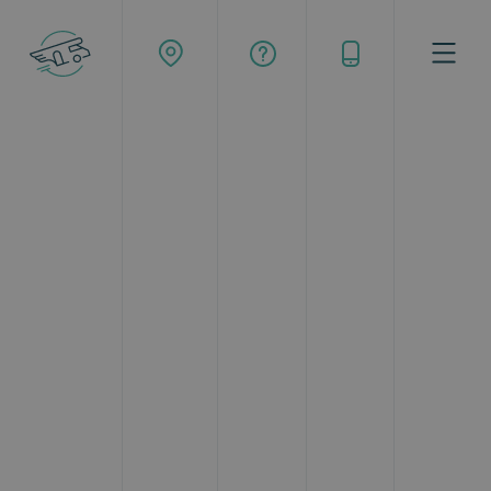
Buscar
Google ratings
4.36
1053 reseñas
La empresa nacional más
grande
de alquiler de autocaravanas