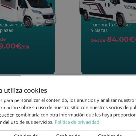
ocaravana Capuchina
Furgoneta Camper
plazas
4 plazas
84.00€
de
Desde
9.00€
/día
b utiliza cookies
s para personalizar el contenido, los anuncios y analizar nuestro
mación sobre su uso de nuestro sitio con nuestros socios de pub
s pueden combinarla con otra información que les haya proporci
r del uso de sus servicios.
Política de privacidad
Cookies de
Cookies de
Cookies de