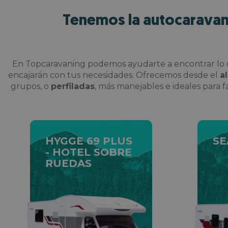
Tenemos la autocaravana
En Topcaravaning podemos ayudarte a encontrar lo q
encajarán con tus necesidades. Ofrecemos desde el
a
grupos, o
perfiladas
, más manejables e ideales para f
HYGGE 69 PLUS
SE
- HOTEL SOBRE
RUEDAS