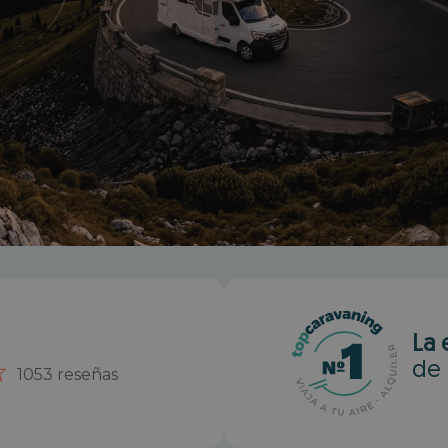
La 
de 
1053 reseñas