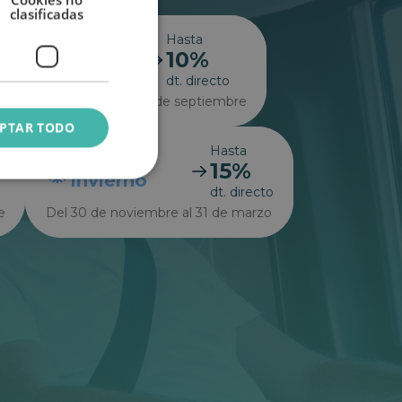
clasificadas
Hasta
En
10%
Verano
to
dt. directo
Del 7 de julio al 3 de septiembre
PTAR TODO
Hasta
En
15%
Invierno
dt. directo
e
Del 30 de noviembre al 31 de marzo