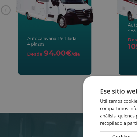
‹
Aut
4+3 
Autocaravana Perfilada
Des
4 plazas
10
94.00€
Desde
/día
Ese sitio we
Utilizamos cookie
compartimos infor
análisis, quiene
recopilado a parti
Cookies