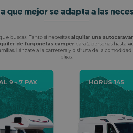
 que mejor se adapta a las neces
ue buscas. Tanto si necesitas
alquilar una autocarav
lquiler de furgonetas camper
para 2 personas hasta
au
amilias. Lánzate a la carretera y disfruta de la comodid
elijas.
AL 9 - 7 PAX
HORUS 145