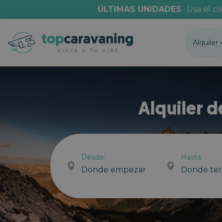
ÚLTIMAS UNIDADES
· Usa el c
Alquiler
Alquiler 
Desde:
Hasta:
Donde empezar
Donde te