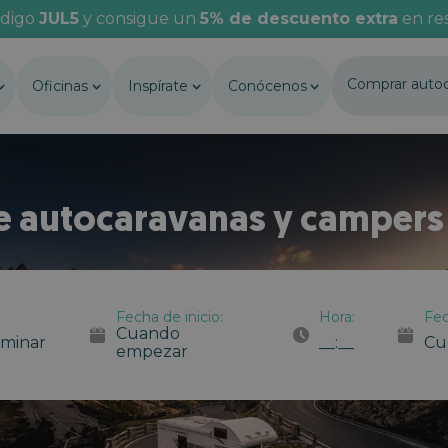
ódigo
JUL5
y consigue un
5% de descuento extra
en res
Comprar auto
Oficinas
Inspírate
Conócenos
de autocaravanas y campers
Fecha de inicio:
Hora:
Fec
Cuando
rminar
__:__
Cu
empezar