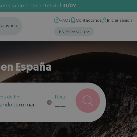
ervas con inicio antes del
31/07
.
FAQs
Contáctanos
Iniciar sesión
caravana
 en España
ha de fin:
Hora:
ando terminar
__:__