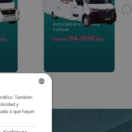
›
Autocaravana Perfilada
4 plazas
94.00€
/día
Desde
/día
 tráfico. También
SPANISH
licidad y
ENGLISH
onado o que hayan
Cookies no