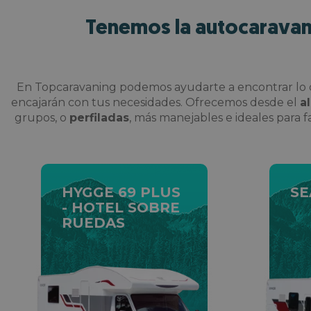
Tenemos la autocaravana
d
En Topcaravaning podemos ayudarte a encontrar lo q
r
encajarán con tus necesidades. Ofrecemos desde el
a
L
grupos, o
perfiladas
, más manejables e ideales para f
c
c
A
HYGGE 69 PLUS
SE
- HOTEL SOBRE
RUEDAS