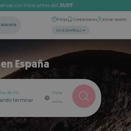
ervas con inicio antes del
31/07
.
FAQs
Contáctanos
Iniciar sesión
caravana
 en España
ha de fin:
Hora:
ando terminar
__:__