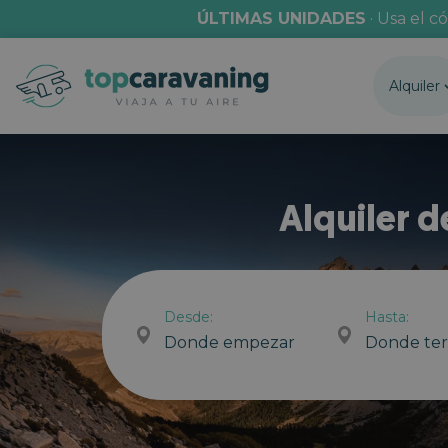
ÚLTIMAS UNIDADES
· Usa el c
Alquiler
Alquiler 
Desde:
Hasta:
Donde empezar
Donde te