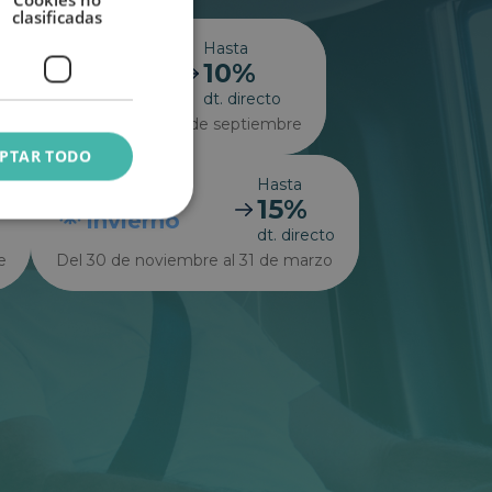
clasificadas
Hasta
En
10%
Verano
to
dt. directo
Del 7 de julio al 3 de septiembre
PTAR TODO
Hasta
En
15%
Invierno
dt. directo
e
Del 30 de noviembre al 31 de marzo