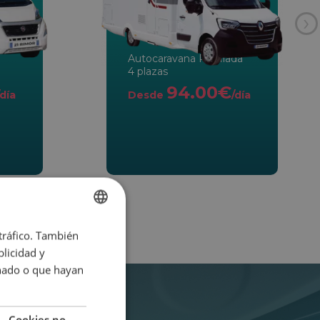
›
Autocaravana Perfilada
4 plazas
94.00€
/día
Desde
/día
 tráfico. También
SPANISH
licidad y
ENGLISH
onado o que hayan
Cookies no