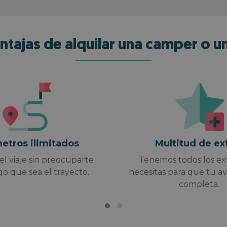
ntajas de alquilar una camper o 
uscríbete a nuestra newslett
te regalamos
50€
para tu próximo alqui
de autocaravanas y campers
etros ilimitados
Multitud de ex
el viaje sin preocuparte
Tenemos todos los ex
Nombre
*
go que sea el trayecto.
necesitas para que tu a
completa.
Email
*