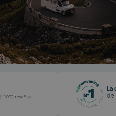
La 
de 
1052 reseñas