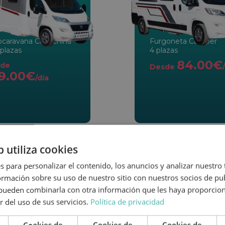
ocaravana Capuchina
Furgoneta Camper
plazas
4 plazas
84.00€
de
Desde
9.00€
/día
b utiliza cookies
s para personalizar el contenido, los anuncios y analizar nuestro
mación sobre su uso de nuestro sitio con nuestros socios de pub
s pueden combinarla con otra información que les haya proporci
r del uso de sus servicios.
Política de privacidad
Cookies de
Cookies de
Cookies de