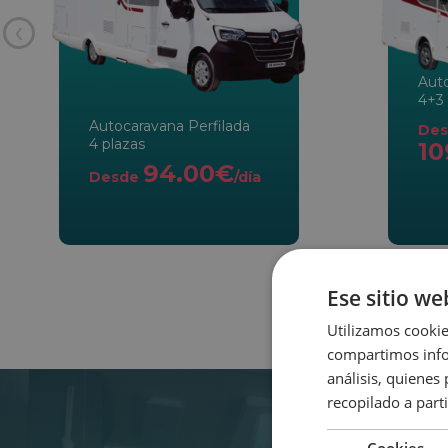
‹
Aut
4+3 
Autocaravana Perfilada
Des
4 plazas
10
94.00€
Desde
/día
Ese sitio we
Utilizamos cookie
compartimos infor
análisis, quiene
recopilado a parti
Cookies