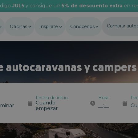
ódigo
JUL5
y consigue un
5% de descuento extra
en res
Comprar auto
Oficinas
Inspírate
Conócenos
de autocaravanas y campers
Fecha de inicio:
Hora:
Fec
Cuando
rminar
__:__
Cu
empezar