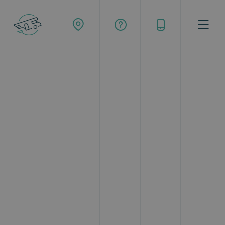
Buscar
Google ratings
4.36
1052 reseñas
La empresa nacional más
grande
de alquiler de autocaravanas