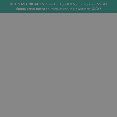
ÚLTIMAS UNIDADES
· Usa el código
JUL5
y consigue un
5% de
descuento extra
en reservas con inicio antes del
31/07
.
Alquiler de autocaravanas y
campers en España
Desde:
Hasta:
Donde empezar
Donde terminar
Fecha de inicio:
Hora:
Cuando empezar
__:__
Fecha de fin:
Hora:
Cuando terminar
__:__