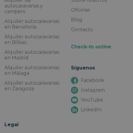
Alquiler de
Sobre nosotros
autocaravanas y
Oficinas
campers
Blog
Alquiler autocaravanas
en Barcelona
Contacto
Alquiler autocaravanas
en Bilbao
Check-in online
Alquiler autocaravanas
en Madrid
Alquiler autocaravanas
Síguenos
en Málaga
Facebook
Alquiler autocaravanas
en Zaragoza
Instagram
YouTube
LinkedIn
Legal