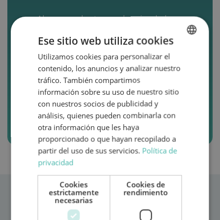
Ahora puedes tener el mejor de los
detalles con quienes más quieres y
Ese sitio web utiliza cookies
regalarles aventuras. Bonos desde
50€ hasta 500€ para canjear en el
Utilizamos cookies para personalizar el
SPANISH
próximo alquiler de una de nuestras
contenido, los anuncios y analizar nuestro
ENGLISH
autocaravanas.
tráfico. También compartimos
información sobre su uso de nuestro sitio
con nuestros socios de publicidad y
Quiero regalar aventura
análisis, quienes pueden combinarla con
otra información que les haya
proporcionado o que hayan recopilado a
partir del uso de sus servicios.
Política de
privacidad
Cookies
Cookies de
estrictamente
rendimiento
necesarias